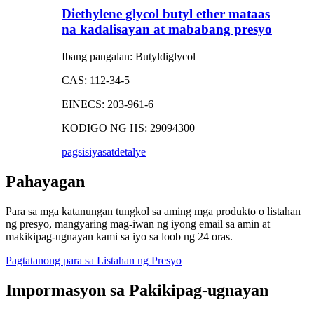
Diethylene glycol butyl ether mataas
na kadalisayan at mababang presyo
Ibang pangalan: Butyldiglycol
CAS: 112-34-5
EINECS: 203-961-6
KODIGO NG HS: 29094300
pagsisiyasat
detalye
Pahayagan
Para sa mga katanungan tungkol sa aming mga produkto o listahan
ng presyo, mangyaring mag-iwan ng iyong email sa amin at
makikipag-ugnayan kami sa iyo sa loob ng 24 oras.
Pagtatanong para sa Listahan ng Presyo
Impormasyon sa Pakikipag-ugnayan