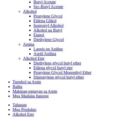
Butyl Acetate
Sec-Butyl Acetate
Alkohol
Propylene Glycol
Etilena Glikol
Isopropyl Alkohol
Alkohol na Butyl
Etanol
Diethylene Glycol
Amina
Langis ng Aniline
Asetil Anilina
Alkohol Eter
Diethylene glycol butyl ether
Etilena glycol butyl eter
Propylene Glycol Monoethyl Ether
Dipropylene glycol butyl ether
Tungkol sa Amin
Balita
Makipag-ugnayan sa Amin
Mga Madalas Itanong
Tahanan
Mga Produkto
Alkohol Eter