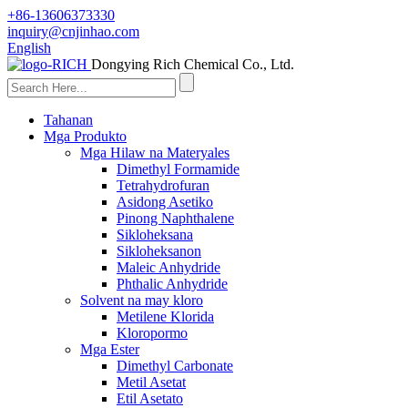
+86-13606373330
inquiry@cnjinhao.com
English
Dongying Rich Chemical Co., Ltd.
Tahanan
Mga Produkto
Mga Hilaw na Materyales
Dimethyl Formamide
Tetrahydrofuran
Asidong Asetiko
Pinong Naphthalene
Sikloheksana
Sikloheksanon
Maleic Anhydride
Phthalic Anhydride
Solvent na may kloro
Metilene Klorida
Kloropormo
Mga Ester
Dimethyl Carbonate
Metil Asetat
Etil Asetato