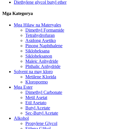
Diethylene glycol butyl ether
Mga Kategorya
Mga Hilaw na Materyales
Dimethyl Formamide
Tetrahydrofuran
Asidong Asetiko
Pinong Naphthalene
Sikloheksana
Sikloheksanon
Maleic Anhydride
Phthalic Anhydride
Solvent na may kloro
Metilene Klorida
Kloropormo
Mga Ester
Dimethyl Carbonate
Metil Asetat
Etil Asetato
Butyl Acetate
Sec-Butyl Acetate
Alkohol
Propylene Glycol
Etilena Glikol