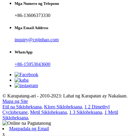
Mga Numero ng Telepono
+86-13606373330
Mga Email Address
inquiry@cnjinhao.com
WhatsApp
+86-15953043600
© Karapatang-ari - 2010-2023: Lahat ng Karapatan ay Nakalaan.
Mapa ng Site
Etil na Sikloheksana
,
Kloro Sikloheksana
,
1 2 Dimethyl
Cyclohexane
,
Metil Sikloheksana
,
1 3 Sikloheksana
,
1 Metil
Sikloheksana
,
Magpadala ng Email
x